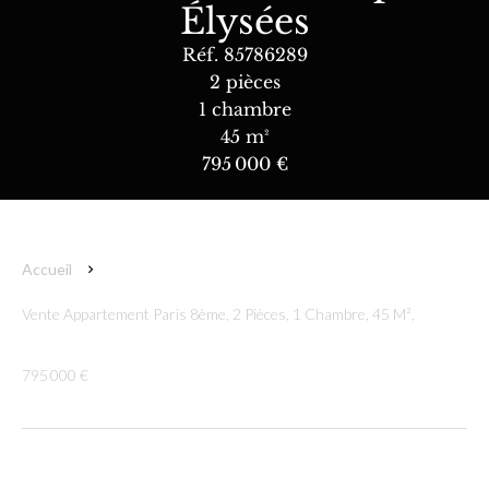
Élysées
Réf. 85786289
2 pièces
1 chambre
45 m²
795 000 €
Accueil
Vente Appartement Paris 8ème, 2 Pièces, 1 Chambre, 45 M²,
795 000 €