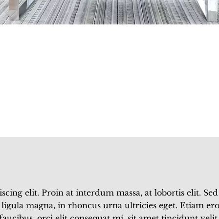
ing elit. Proin at interdum massa, at lobortis elit. Sed 
ligula magna, in rhoncus urna ultricies eget. Etiam eros
 faucibus, orci elit consequat mi, sit amet tincidunt vel