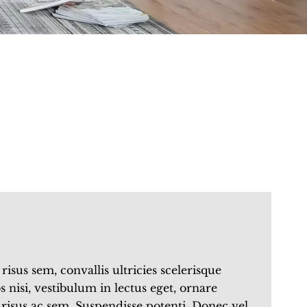
risus sem, convallis ultricies scelerisque
 nisi, vestibulum in lectus eget, ornare
it risus ac sem. Suspendisse potenti. Donec vel