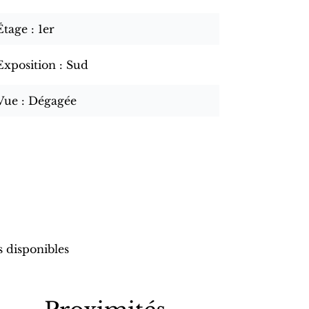
Étage
1er
Exposition
Sud
Vue
Dégagée
s disponibles