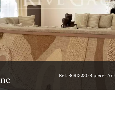
Réf. 86913230
8 pièces
5 c
ine