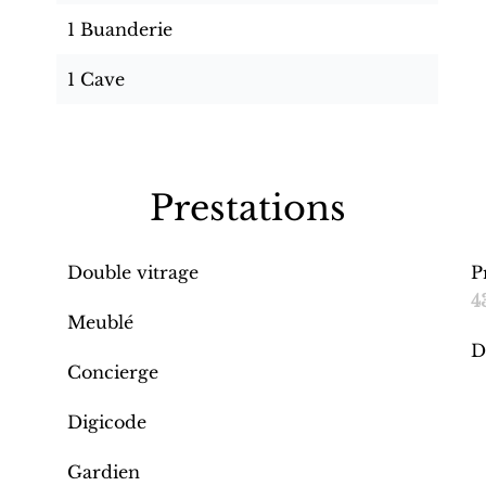
1 Buanderie
1 Cave
Prestations
Double vitrage
P
4
Meublé
D
Concierge
Digicode
Gardien